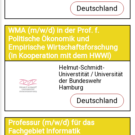
Deutschland
WMA (m/w/d) in der Prof. f.
Politische Ökonomik und
Empirische Wirtschaftsforschung
(in Kooperation mit dem HWWI)
Helmut-Schmidt-
Universtität / Universität
der Bundeswehr
Hamburg
Deutschland
Professur (m/w/d) für das
Fachgebiet Informatik