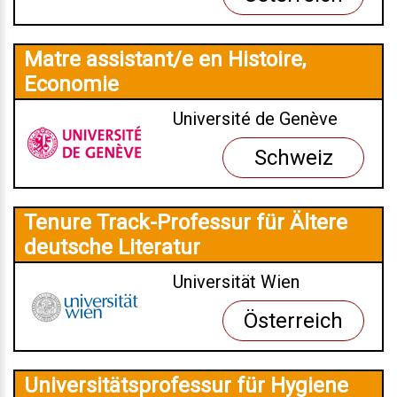
Matre assistant/e en Histoire,
Economie
Université de Genève
Schweiz
Tenure Track-Professur für Ältere
deutsche Literatur
Universität Wien
Österreich
Universitätsprofessur für Hygiene