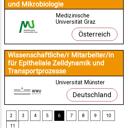
und Mikrobiologie
Medizinische
Universität Graz
Österreich
Wissenschaftliche/r Mitarbeiter/in
für Epitheliale Zelldynamik und
Transportprozesse
Universität Münster
Deutschland
2
3
4
5
6
7
8
9
10
11