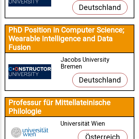
Deutschland
PhD Position in Computer Science;
Wearable Intelligence and Data
Fusion
Jacobs University
Bremen
Deutschland
Professur für Mittellateinische
Philologie
Universität Wien
Österreich