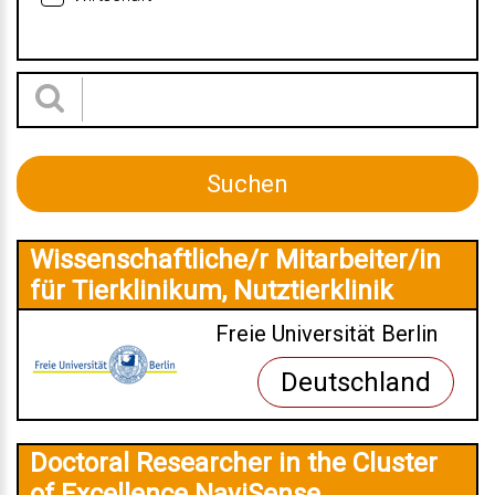
Wissenschaftliche/r Mitarbeiter/in
für Tierklinikum, Nutztierklinik
Freie Universität Berlin
Deutschland
Doctoral Researcher in the Cluster
of Excellence NaviSense