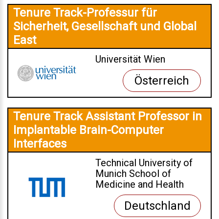
Tenure Track-Professur für
Sicherheit, Gesellschaft und Global
East
Universität Wien
Österreich
Tenure Track Assistant Professor in
Implantable Brain-Computer
Interfaces
Technical University of
Munich School of
Medicine and Health
Deutschland