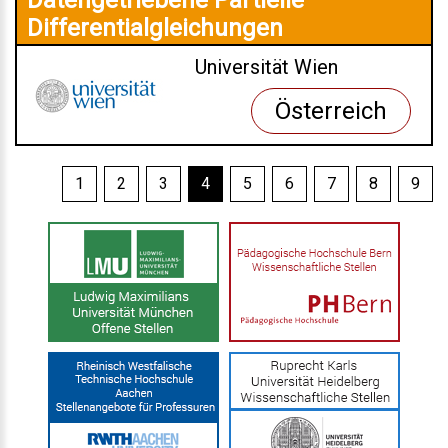
Datengetriebene Partielle
Differentialgleichungen
Universität Wien
Österreich
1
2
3
4
5
6
7
8
9