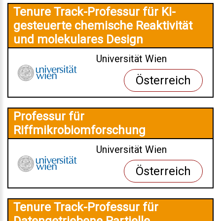
Tenure Track-Professur für KI-
gesteuerte chemische Reaktivität
und molekulares Design
Universität Wien
Österreich
Professur für
Riffmikrobiomforschung
Universität Wien
Österreich
Tenure Track-Professur für