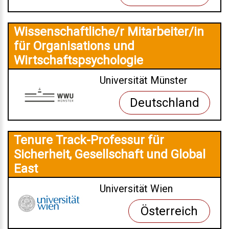
Wissenschaftliche/r Mitarbeiter/in
für Organisations und
Wirtschaftspsychologie
Universität Münster
Deutschland
Tenure Track-Professur für
Sicherheit, Gesellschaft und Global
East
Universität Wien
Österreich