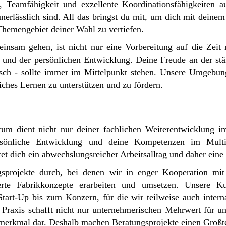
, Teamfähigkeit und exzellente Koordinationsfähigkeiten au
unerlässlich sind. All das bringst du mit, um dich mit dein
Themengebiet deiner Wahl zu vertiefen.
nsam gehen, ist nicht nur eine Vorbereitung auf die Zeit 
s und der persönlichen Entwicklung. Deine Freude an der stä
isch - sollte immer im Mittelpunkt stehen. Unsere Umgebung
iches Lernen zu unterstützen und zu fördern.
rum dient nicht nur deiner fachlichen Weiterentwicklung i
rsönliche Entwicklung und deine Kompetenzen im Mult
rtet dich ein abwechslungsreicher Arbeitsalltag und daher ein
gsprojekte durch, bei denen wir in enger Kooperation mit
erte Fabrikkonzepte erarbeiten und umsetzen. Unsere K
art-Up bis zum Konzern, für die wir teilweise auch internat
Praxis schafft nicht nur unternehmerischen Mehrwert für un
gsmerkmal dar. Deshalb machen Beratungsprojekte einen Großtei