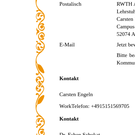
Postalisch
RWTH A
Lehrstuh
Carsten
Campus-
52074 A
E-Mail
Jetzt b
Bitte be
Kommuni
Kontakt
Carsten Engeln
WorkTelefon: +4915151569705
Kontakt
Dr. Esben Schukat