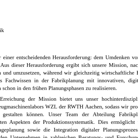
ik
vor einer entscheidenden Herausforderung: dem Umdenken von
. Aus dieser Herausforderung ergibt sich unsere Mission, n
 und umzusetzen, während wir gleichzeitig wirtschaftliche 
es Fachwissen in der Fabrikplanung mit innovativen, dig
n schon in den frühen Planungsphasen zu realisieren.
reichung der Mission bietet uns unser hochinterdiszip
zeugmaschinenlabors WZL der RWTH Aachen, sodass wir prod
ch gestalten können. Unser Team der Abteilung Fabrikp
anten Aspekten der Produktionssystematik. Dies ermöglicht
geplanung sowie die Integration digitaler Planungsproze
den Unternehmen in zahlreichen Beratungs- und Forschungs