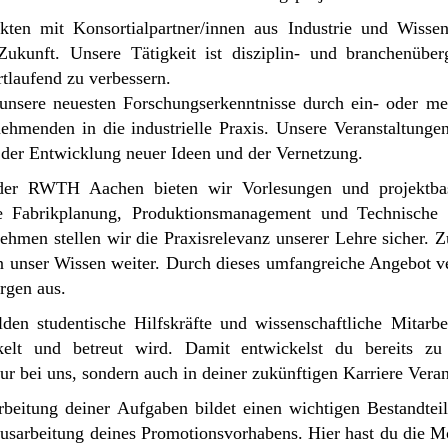
kten mit Konsortialpartner/innen aus Industrie und Wissen
ukunft. Unsere Tätigkeit ist disziplin- und branchenübe
rtlaufend zu verbessern.
 unsere neuesten Forschungserkenntnisse durch ein- oder m
ehmenden in die industrielle Praxis. Unsere Veranstaltung
 der Entwicklung neuer Ideen und der Vernetzung.
 der RWTH Aachen bieten wir Vorlesungen und projektba
äre Fabrikplanung, Produktionsmanagement und Technische 
ehmen stellen wir die Praxisrelevanz unserer Lehre sicher. Z
n unser Wissen weiter. Durch dieses umfangreiche Angebot v
rgen aus.
ilden studentische Hilfskräfte und wissenschaftliche Mitarb
elt und betreut wird. Damit entwickelst du bereits zu 
nur bei uns, sondern auch in deiner zukünftigen Karriere Vera
arbeitung deiner Aufgaben bildet einen wichtigen Bestandtei
Ausarbeitung deines Promotionsvorhabens. Hier hast du die Mö