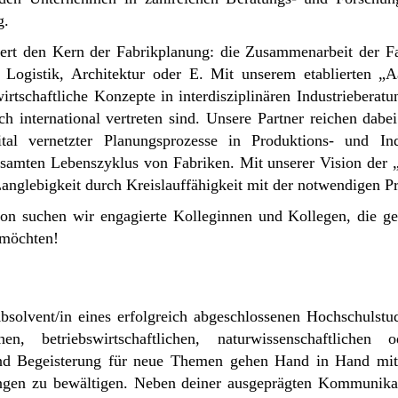
g.
iert den Kern der Fabrikplanung: die Zusammenarbeit der Fa
Logistik, Architektur oder E. Mit unserem etablierten „
irtschaftliche Konzepte in interdisziplinären Industriebera
ch international vertreten sind. Unsere Partner reichen dab
 vernetzter Planungsprozesse in Produktions- und Indus
esamten Lebenszyklus von Fabriken. Mit unserer Vision der 
lebigkeit durch Kreislauffähigkeit mit der notwendigen Prof
ion suchen wir engagierte Kolleginnen und Kollegen, die g
 möchten!
Absolvent/in eines erfolgreich abgeschlossenen Hochschulstu
chen, betriebswirtschaftlichen, naturwissenschaftlichen 
d Begeisterung für neue Themen gehen Hand in Hand mit e
ngen zu bewältigen. Neben deiner ausgeprägten Kommunika