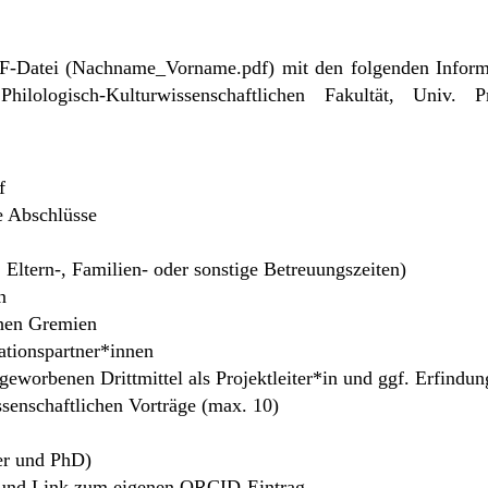
PDF-Datei (Nachname_Vorname.pdf) mit den folgenden Informa
ologisch-Kulturwissenschaftlichen Fakultät, Univ. 
f
e Abschlüsse
Eltern-, Familien- oder sonstige Betreuungszeiten)
n
chen Gremien
ationspartner*innen
eworbenen Drittmittel als Projektleiter*in und ggf. Erfindun
senschaftlichen Vorträge (max. 10)
er und PhD)
n und Link zum eigenen ORCID-Eintrag