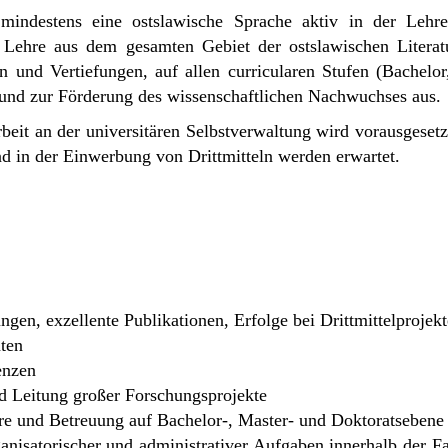
mindestens eine ostslawische Sprache aktiv in der Leh
Lehre aus dem gesamten Gebiet der ostslawischen Literatu
en und Vertiefungen, auf allen curricularen Stufen (Bachelo
und zur Förderung des wissenschaftlichen Nachwuchses aus.
rbeit an der universitären Selbstverwaltung wird vorausgeset
nd in der Einwerbung von Drittmitteln werden erwartet.
gen, exzellente Publikationen, Erfolge bei Drittmittelprojekt
ten
enzen
d Leitung großer Forschungsprojekte
hre und Betreuung auf Bachelor-, Master- und Doktoratsebene
anisatorischer und administrativer Aufgaben innerhalb der Fa