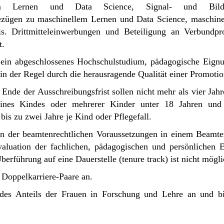
m Lernen und Data Science, Signal- und Bildver
Bezügen zu maschinellem Lernen und Data Science, maschinel
s. Drittmitteleinwerbungen und Beteiligung an Verbundpr
t.
d ein abgeschlossenes Hochschulstudium, pädagogische Eign
e in der Regel durch die herausragende Qualität einer Promot
nde der Ausschreibungsfrist sollen nicht mehr als vier Jahr
eines Kindes oder mehrerer Kinder unter 18 Jahren und
bis zu zwei Jahre je Kind oder Pflegefall.
en der beamtenrechtlichen Voraussetzungen in einem Beamten
Evaluation der fachlichen, pädagogischen und persönlichen 
berführung auf eine Dauerstelle (tenure track) ist nicht mögli
 Doppelkarriere-Paare an.
es Anteils der Frauen in Forschung und Lehre an und bitt